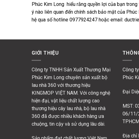
Phúc Kim Long hiểu rằng quyền lợi của bạn trong v
ý nào liên quan đến chính sách bảo mật của Phúc K
hệ qua số hotline 0977924247 hoặc email: ductr
GIỚI THIỆU
THÔNG
Công ty TNHH Sản Xuất Thương Mại
Công t
Phúc Kim Long chuyên sản xuất bộ
Phúc K
lau nhà 360 với thương hiệu
Đại Diệ
KINGMOP VIỆT NAM. Với công nghệ
hiện đại, vật liệu chất lượng cao
MST: 0
thương hiệu cây lau nhà, bộ lau nhà
06/11/
360 đã được nhiều khách hàng ưa
TPHCM
chuộng, tin cậy và sử dụng lâu dài.
Địa chỉ
Sản phẩm đạt chất lượng Việt Nam